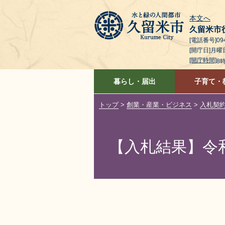
本文へ
久留米市
[電話番号]094
[開庁日]月
[開庁時間]
8
暮らし・届出
子育て・
トップ
>
創業・産業・ビジネス
>
入札契
【入札結果】令