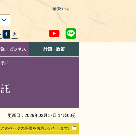
検索方法
s
小
中
大
産業・ビジネス
計画・政策
務委託
委託
更新日：
2026
年
02
月
17
日
14
時
08
分
このページの評価をお願いいたします。