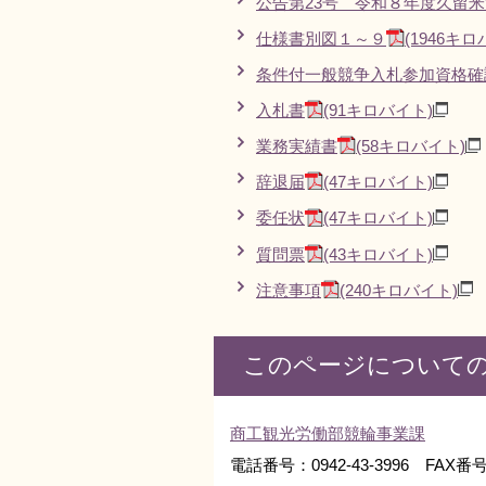
公告第23号 令和８年度久留
仕様書別図１～９
(1946キロ
条件付一般競争入札参加資格確
入札書
(91キロバイト)
業務実績書
(58キロバイト)
辞退届
(47キロバイト)
委任状
(47キロバイト)
質問票
(43キロバイト)
注意事項
(240キロバイト)
このページについて
商工観光労働部競輪事業課
電話番号：0942-43-3996 FAX番号：