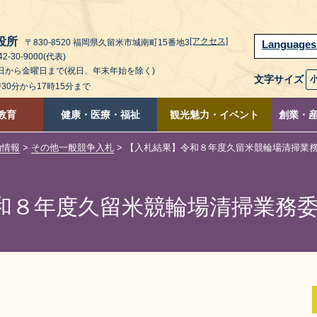
役所
[アクセス]
〒830-8520 福岡県久留米市城南町15番地3
Language
2-30-9000(代表)
曜日から金曜日まで(祝日、年末年始を除く)
文字サイズ
時30分から17時15分まで
教育
健康・医療・福祉
観光魅力・イベント
創業・
約情報
>
その他一般競争入札
> 【入札結果】令和８年度久留米競輪場清掃業
和８年度久留米競輪場清掃業務