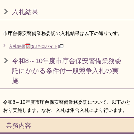
リンク集
利用ガイド
入札結果
RSS
プライバシーポリシー
サイトについて
市庁舎保安警備業務委託の入札結果は以下の通りです。
入札結果
(98キロバイト)
閉じる
令和8～10年度市庁舎保安警備業務委
託にかかる条件付一般競争入札の実
施
令和8～10年度市庁舎保安警備業務委託について、以下のと
おり実施します。なお、入札は集合入札により行います。
業務内容