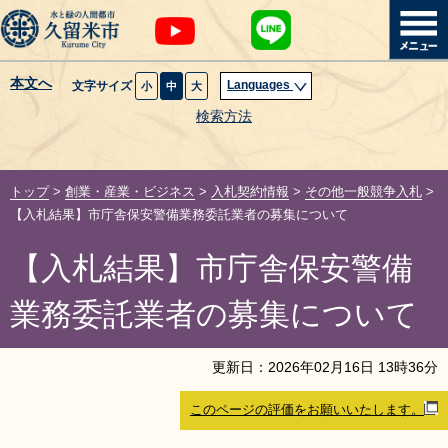
本文へ
Languages
文字サイズ
小
中
大
暮らし・届出
検索方法
子育て・教育
トップ
>
創業・産業・ビジネス
>
入札契約情報
>
その他一般競争入札
>
健康・医療・福祉
【入札結果】市庁舎保安警備業務委託業者の募集について
【入札結果】市庁舎保安警備
観光魅力・イベント
業務委託業者の募集について
創業・産業・ビジネス
更新日：
2026
年
02
月
16
日
13
時
36
分
計画・政策
このページの評価をお願いいたします。
サイトマップ
組織から探す