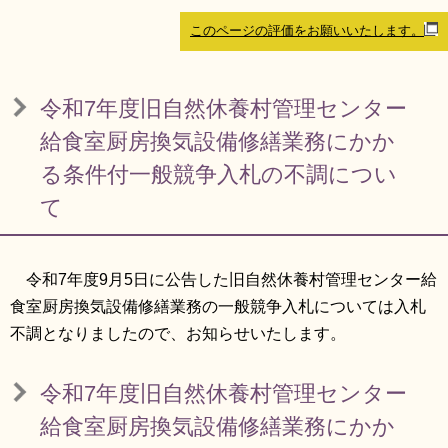
リンク集
利用ガイド
このページの評価をお願いいたします。
RSS
プライバシーポリシー
令和7年度旧自然休養村管理センター
サイトについて
給食室厨房換気設備修繕業務にかか
る条件付一般競争入札の不調につい
閉じる
て
令和7年度9月5日に公告した旧自然休養村管理センター給
食室厨房換気設備修繕業務の一般競争入札については入札
不調となりましたので、お知らせいたします。
令和7年度旧自然休養村管理センター
給食室厨房換気設備修繕業務にかか