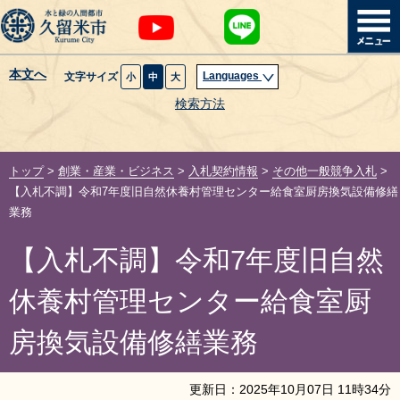
本文へ
Languages
文字サイズ
小
中
大
暮らし・届出
検索方法
子育て・教育
トップ
>
創業・産業・ビジネス
>
入札契約情報
>
その他一般競争入札
>
健康・医療・福祉
【入札不調】令和7年度旧自然休養村管理センター給食室厨房換気設備修繕
業務
観光魅力・イベント
【入札不調】令和7年度旧自然
創業・産業・ビジネス
休養村管理センター給食室厨
計画・政策
房換気設備修繕業務
サイトマップ
組織から探す
更新日：
2025
年
10
月
07
日
11
時
34
分