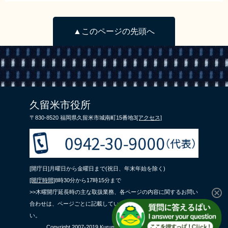
▲このページの先頭へ
久留米市役所
〒830-8520 福岡県久留米市城南町15番地3
[アクセス]
[開庁日]月曜日から金曜日まで(祝日、年末年始を除く)
[開庁時間]
8時30分から17時15分まで
>>木曜開庁延長時の主な取扱業務、各ページの内容に関するお問い
合わせは、ページごとに記載している問合せ先までご連絡くださ
い。
Copyright 2007-2019 Kurume City All Rights Reserved.