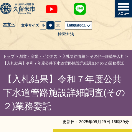
本文へ
Languages
文字サイズ
小
中
大
暮らし・届出
検索方法
子育て・教育
トップ
>
創業・産業・ビジネス
>
入札契約情報
>
その他一般競争入札
>
健康・医療・福祉
【入札結果】令和７年度公共下水道管路施設詳細調査(その２)業務委託
【入札結果】令和７年度公共
観光魅力・イベント
下水道管路施設詳細調査(その
創業・産業・ビジネス
２)業務委託
計画・政策
更新日：
2025
年
09
月
29
日
15
時
39
分
サイトマップ
組織から探す