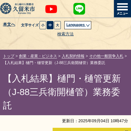
本文へ
Languages
文字サイズ
小
中
大
暮らし・届出
検索方法
子育て・教育
トップ
>
創業・産業・ビジネス
>
入札契約情報
>
その他一般競争入札
>
健康・医療・福祉
【入札結果】樋門・樋管更新（J-88三兵衛開樋管）業務委託
【入札結果】樋門・樋管更新
観光魅力・イベント
（J-88三兵衛開樋管）業務委
創業・産業・ビジネス
託
計画・政策
更新日：
2025
年
09
月
04
日
10
時
47
分
サイトマップ
組織から探す