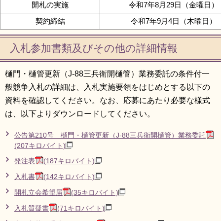
開札の実施
令和7年8月29日（金曜日）
契約締結
令和7年9月4日（木曜日）
入札参加書類及びその他の詳細情報
樋門・樋管更新（J-88三兵衛開樋管）業務委託の条件付一
般競争入札の詳細は、入札実施要領をはじめとする以下の
資料を確認してください。なお、応募にあたり必要な様式
は、以下よりダウンロードしてください。
公告第210号 樋門・樋管更新（J-88三兵衛開樋管）業務委託
(207キロバイト)
発注表
(187キロバイト)
入札書
(142キロバイト)
開札立会希望届
(35キロバイト)
入札質疑書
(71キロバイト)