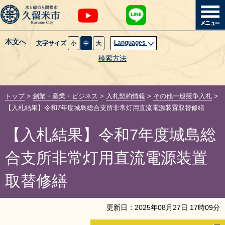
本文へ
Languages
文字サイズ
小
中
大
暮らし・届出
検索方法
子育て・教育
トップ
>
創業・産業・ビジネス
>
入札契約情報
>
その他一般競争入札
>
健康・医療・福祉
【入札結果】令和7年度城島総合支所非常灯用直流電源装置取替修繕
【入札結果】令和7年度城島総
観光魅力・イベント
合支所非常灯用直流電源装置
創業・産業・ビジネス
取替修繕
計画・政策
更新日：
2025
年
08
月
27
日
17
時
09
分
サイトマップ
組織から探す