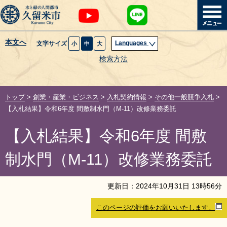
本文へ
Languages
文字サイズ
小
中
大
暮らし・届出
検索方法
子育て・教育
トップ
>
創業・産業・ビジネス
>
入札契約情報
>
その他一般競争入札
>
健康・医療・福祉
【入札結果】令和6年度 間敷制水門（M-11）改修業務委託
【入札結果】令和6年度 間敷
観光魅力・イベント
制水門（M-11）改修業務委託
創業・産業・ビジネス
更新日：
2024
年
10
月
31
日
13
時
56
分
計画・政策
このページの評価をお願いいたします。
サイトマップ
組織から探す