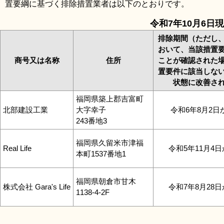
置要綱に基づく排除措置業者は以下のとおりです。
リンク集
利用ガイド
令和7年10月6日
RSS
プライバシーポリシー
排除期間（ただし
おいて、当該措置
サイトについて
商号又は名称
住所
ことが確認された
置要件に該当しな
状態に改善さ
閉じる
福岡県築上郡吉富町
北部建設工業
大字幸子
令和6年8月2日
243番地3
福岡県久留米市津福
Real Life
令和5年11月4日
本町1537番地1
福岡県朝倉市甘木
株式会社 Gara's Life
令和7年8月28日
1138-4-2F