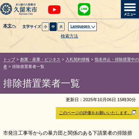
本文へ
Languages
文字サイズ
小
中
大
暮らし・届出
検索方法
子育て・教育
トップ
>
創業・産業・ビジネス
>
入札契約情報
>
指名停止・排除措置中の
健康・医療・福祉
者
> 排除措置業者一覧
排除措置業者一覧
観光魅力・イベント
創業・産業・ビジネス
更新日：
2025
年
10
月
06
日
15
時
30
分
このページの評価をお願いいたします。
計画・政策
サイトマップ
組織から探す
市発注工事等からの暴力団と関係のある下請業者の排除措