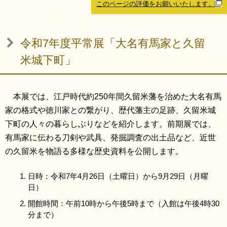
このページの評価をお願いいたします。
リンク集
利用ガイド
RSS
プライバシーポリシー
令和7年度平常展「大名有馬家と久留
サイトについて
米城下町」
閉じる
本展では、江戸時代約250年間久留米藩を治めた大名有馬
家の格式や徳川家との繋がり、歴代藩主の足跡、久留米城
下町の人々の暮らしぶりなどを紹介します。前期展では、
有馬家に伝わる刀剣や武具、発掘調査の出土品など、近世
の久留米を物語る多様な歴史資料を公開します。
日時：令和7年4月26日（土曜日）から9月29日（月曜
日）
開館時間：午前10時から午後5時まで（入館は午後4時30
分まで）