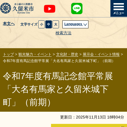
本文へ
Languages
文字サイズ
小
中
大
暮らし・届出
検索方法
子育て・教育
トップ
>
観光魅力・イベント
>
文化財・歴史
>
展示会・イベント情報
>
健康・医療・福祉
令和7年度有馬記念館平常展「大名有馬家と久留米城下町」（前期）
令和7年度有馬記念館平常展
観光魅力・イベント
「大名有馬家と久留米城下
創業・産業・ビジネス
町」（前期）
計画・政策
更新日：
2025
年
11
月
13
日
18
時
04
分
サイトマップ
組織から探す