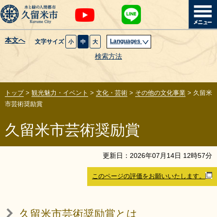
本文へ
Languages
文字サイズ
小
中
大
暮らし・届出
検索方法
子育て・教育
トップ
>
観光魅力・イベント
>
文化・芸術
>
その他の文化事業
> 久留米
健康・医療・福祉
市芸術奨励賞
久留米市芸術奨励賞
観光魅力・イベント
創業・産業・ビジネス
更新日：
2026
年
07
月
14
日
12
時
57
分
このページの評価をお願いいたします。
計画・政策
サイトマップ
組織から探す
久留米市芸術奨励賞とは