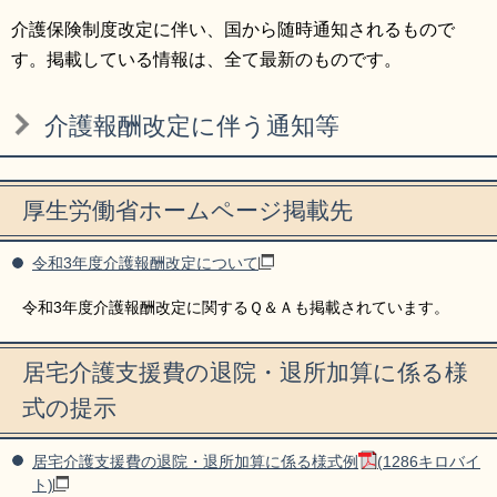
リンク集
利用ガイド
介護保険制度改定に伴い、国から随時通知されるもので
す。掲載している情報は、全て最新のものです。
RSS
プライバシーポリシー
サイトについて
介護報酬改定に伴う通知等
閉じる
厚生労働省ホームページ掲載先
令和3年度介護報酬改定について
令和3年度介護報酬改定に関するＱ＆Ａも掲載されています。
居宅介護支援費の退院・退所加算に係る様
式の提示
居宅介護支援費の退院・退所加算に係る様式例
(1286キロバイ
ト)