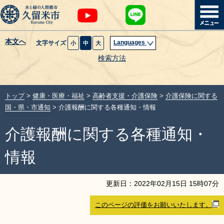
本文へ
Languages
文字サイズ
小
中
大
暮らし・届出
検索方法
子育て・教育
トップ
>
健康・医療・福祉
>
高齢者支援・介護保険
>
介護保険に関する
健康・医療・福祉
国・県・市通知
> 介護報酬に関する各種通知・情報
介護報酬に関する各種通知・
観光魅力・イベント
情報
創業・産業・ビジネス
更新日：
2022
年
02
月
15
日
15
時
07
分
計画・政策
このページの評価をお願いいたします。
サイトマップ
組織から探す