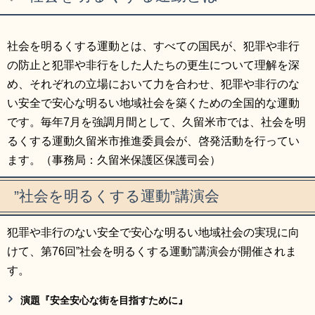
リンク集
利用ガイド
社会を明るくする運動とは、すべての国民が、犯罪や非行
RSS
プライバシーポリシー
の防止と犯罪や非行をした人たちの更生について理解を深
サイトについて
め、それぞれの立場において力を合わせ、犯罪や非行のな
い安全で安心な明るい地域社会を築くための全国的な運動
閉じる
です。毎年7月を強調月間として、久留米市では、社会を明
るくする運動久留米市推進委員会が、啓発活動を行ってい
ます。（事務局：久留米保護区保護司会）
”社会を明るくする運動”講演会
犯罪や非行のない安全で安心な明るい地域社会の実現に向
けて、第76回”社会を明るくする運動”講演会が開催されま
す。
演題『安全安心な街を目指すために』