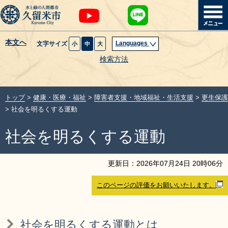
本文へ
Languages
文字サイズ
小
中
大
暮らし・届出
検索方法
子育て・教育
トップ
>
健康・医療・福祉
>
障害者支援・地域福祉・生活支援
>
更生保護
健康・医療・福祉
> 社会を明るくする運動
社会を明るくする運動
観光魅力・イベント
創業・産業・ビジネス
更新日：
2026
年
07
月
24
日
20
時
06
分
このページの評価をお願いいたします。
計画・政策
サイトマップ
組織から探す
社会を明るくする運動とは