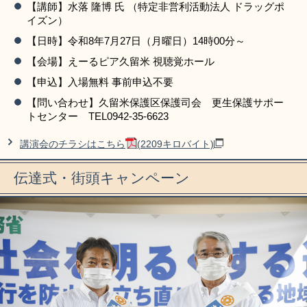
【講師】水落 隆博 氏 （特定非営利活動法人 ドラッグポ
イズン）
【日時】令和8年7月27日（月曜日）14時00分～
【会場】えーるピア久留米 視聴覚ホール
【申込】入場無料 事前申込不要
【問い合わせ】久留米保護区保護司会 更生保護サポー
トセンター TEL0942-35-6623
講演会のチラシはこちら
(2209キロバイト)
伝達式・街頭キャンペーン