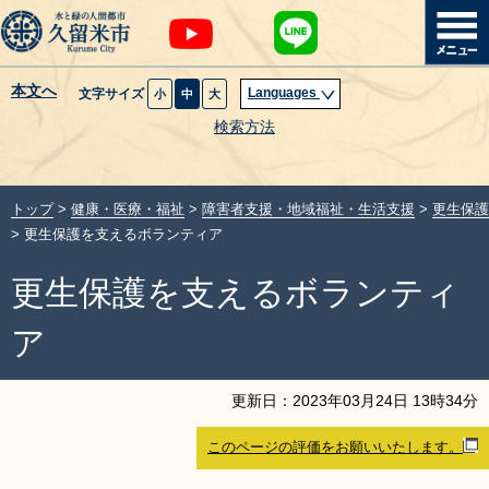
本文へ
Languages
文字サイズ
小
中
大
暮らし・届出
検索方法
子育て・教育
トップ
>
健康・医療・福祉
>
障害者支援・地域福祉・生活支援
>
更生保護
健康・医療・福祉
> 更生保護を支えるボランティア
更生保護を支えるボランティ
観光魅力・イベント
ア
創業・産業・ビジネス
更新日：
2023
年
03
月
24
日
13
時
34
分
計画・政策
このページの評価をお願いいたします。
サイトマップ
組織から探す