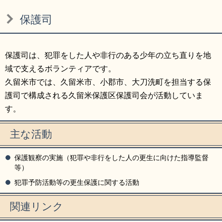
リンク集
利用ガイド
保護司
RSS
プライバシーポリシー
サイトについて
保護司は、犯罪をした人や非行のある少年の立ち直りを地
域で支えるボランティアです。
久留米市では、久留米市、小郡市、大刀洗町を担当する保
閉じる
護司で構成される久留米保護区保護司会が活動していま
す。
主な活動
保護観察の実施（犯罪や非行をした人の更生に向けた指導監督
等）
犯罪予防活動等の更生保護に関する活動
関連リンク