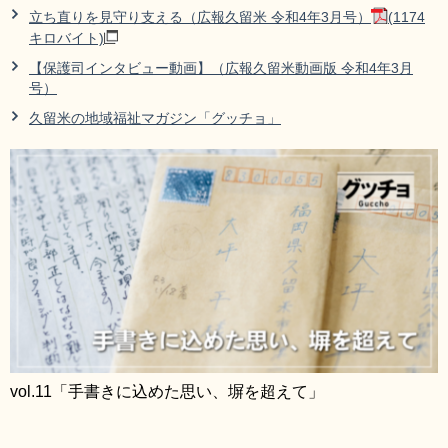
立ち直りを見守り支える（広報久留米 令和4年3月号）
(1174
キロバイト)
【保護司インタビュー動画】（広報久留米動画版 令和4年3月
号）
久留米の地域福祉マガジン「グッチョ」
vol.11「手書きに込めた思い、塀を超えて」