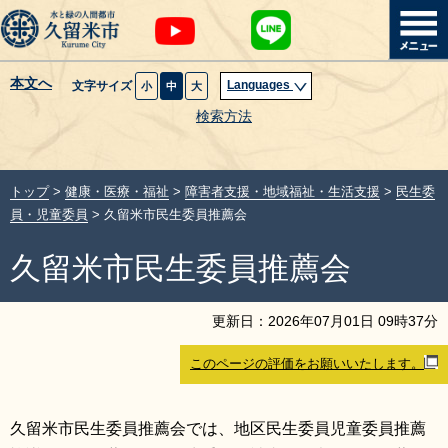
本文へ
Languages
文字サイズ
小
中
大
暮らし・届出
検索方法
子育て・教育
トップ
>
健康・医療・福祉
>
障害者支援・地域福祉・生活支援
>
民生委
健康・医療・福祉
員・児童委員
> 久留米市民生委員推薦会
久留米市民生委員推薦会
観光魅力・イベント
創業・産業・ビジネス
更新日：
2026
年
07
月
01
日
09
時
37
分
このページの評価をお願いいたします。
計画・政策
サイトマップ
組織から探す
久留米市民生委員推薦会では、地区民生委員児童委員推薦