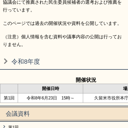
協議会にて推薦された民生委員候補者の選考および推薦を
リンク集
利用ガイド
行っています。
RSS
プライバシーポリシー
このページでは過去の開催状況や資料を公開しています。
サイトについて
（注意）個人情報を含む資料や議事内容の公開は行ってお
りません。
閉じる
令和8年度
開催状況
開催日時
場
第1回
令和8年6月23日 15時～
久留米市役所本庁舎
会議資料
第1回