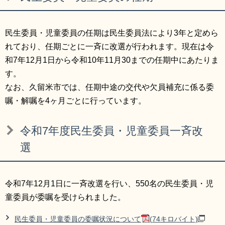
リンク集
利用ガイド
民生委員・児童委員の任期は民生委員法により3年と定めら
RSS
プライバシーポリシー
れており、任期ごとに一斉に改選が行われます。現在は令
サイトについて
和7年12月1日から令和10年11月30までの任期中にあたりま
す。
閉じる
なお、久留米市では、任期中途の交代や欠員補充に係る委
嘱・解嘱を4ヶ月ごとに行っています。
令和7年度民生委員・児童委員一斉改
選
令和7年12月1日に一斉改選を行い、550名の民生委員・児
童委員が委嘱を受けられました。
民生委員・児童委員の委嘱状況について
(74キロバイト)