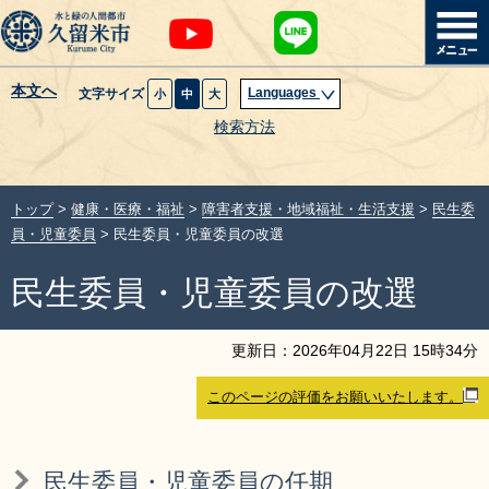
本文へ
Languages
文字サイズ
小
中
大
暮らし・届出
検索方法
子育て・教育
トップ
>
健康・医療・福祉
>
障害者支援・地域福祉・生活支援
>
民生委
健康・医療・福祉
員・児童委員
> 民生委員・児童委員の改選
民生委員・児童委員の改選
観光魅力・イベント
創業・産業・ビジネス
更新日：
2026
年
04
月
22
日
15
時
34
分
このページの評価をお願いいたします。
計画・政策
サイトマップ
組織から探す
民生委員・児童委員の任期