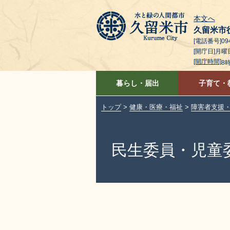
本文へ
久留米市
[電話番号]094
[開庁日]月
[開庁時間]
8
暮らし・届出
子育て・
トップ
>
健康・医療・福祉
>
障害者支援
民生委員・児童