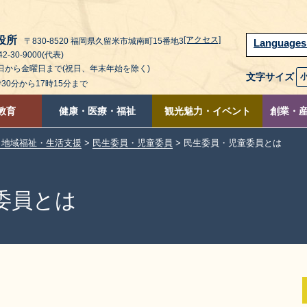
役所
[アクセス]
〒830-8520 福岡県久留米市城南町15番地3
Language
2-30-9000(代表)
曜日から金曜日まで(祝日、年末年始を除く)
文字サイズ
時30分から17時15分まで
教育
健康・医療・福祉
観光魅力・イベント
創業・
・地域福祉・生活支援
>
民生委員・児童委員
> 民生委員・児童委員とは
委員とは