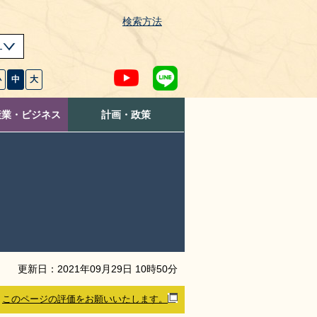
検索方法
s
小
中
大
産業・ビジネス
計画・政策
更新日：
2021
年
09
月
29
日
10
時
50
分
このページの評価をお願いいたします。