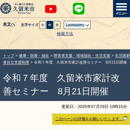
本文へ
Languages
文字サイズ
小
中
大
暮らし・届出
検索方法
子育て・教育
トップ
>
健康・医療・福祉
>
障害者支援・地域福祉・生活支援
>
生活困窮
健康・医療・福祉
者自立支援制度
> 令和７年度 久留米市家計改善セミナー 8月21日開催
令和７年度 久留米市家計改
観光魅力・イベント
善セミナー 8月21日開催
創業・産業・ビジネス
更新日：
2025
年
07
月
29
日
10
時
15
分
計画・政策
このページの評価をお願いいたします。
サイトマップ
組織から探す