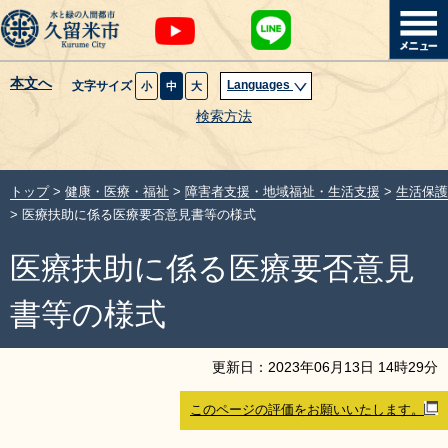
本文へ
Languages
文字サイズ
小
中
大
暮らし・届出
検索方法
子育て・教育
トップ
>
健康・医療・福祉
>
障害者支援・地域福祉・生活支援
>
生活保護
健康・医療・福祉
> 医療扶助に係る医療要否意見書等の様式
医療扶助に係る医療要否意見
観光魅力・イベント
書等の様式
創業・産業・ビジネス
更新日：
2023
年
06
月
13
日
14
時
29
分
計画・政策
このページの評価をお願いいたします。
サイトマップ
組織から探す