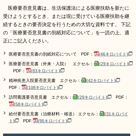
リンク集
利用ガイド
医療要否意見書は、生活保護法による医療扶助を新たに
受けようとするとき、または現に受けている医療扶助を継
RSS
プライバシーポリシー
続するときの要否決定を行うための大切な資料です。 下記
の「医療要否意見書の別紙対応について」を一読の上、適
サイトについて
正にご記入ください。
閉じる
医療要否意見書の別紙対応について PDF：
(46キロバイト)
医療要否意見書（外来・入院） エクセル：
(29キロバイト)
PDF：
(83キロバイト)
精神疾患入院要否意見書 エクセル：
(42キロバイト)
PDF：
(108キロバイト)
訪問看護要否意見書 エクセル：
(29キロバイト)
PDF：
(58キロバイト)
給付要否意見書（治療材料・移送） エクセル：
(31キロバイ
ト)
PDF:
(95キロバイト)