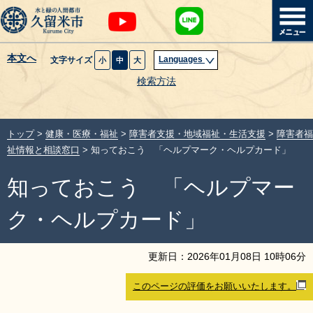
本文へ
Languages
文字サイズ
小
中
大
暮らし・届出
検索方法
子育て・教育
トップ
>
健康・医療・福祉
>
障害者支援・地域福祉・生活支援
>
障害者福
健康・医療・福祉
祉情報と相談窓口
> 知っておこう 「ヘルプマーク・ヘルプカード」
知っておこう 「ヘルプマー
観光魅力・イベント
ク・ヘルプカード」
創業・産業・ビジネス
更新日：
2026
年
01
月
08
日
10
時
06
分
計画・政策
このページの評価をお願いいたします。
サイトマップ
組織から探す