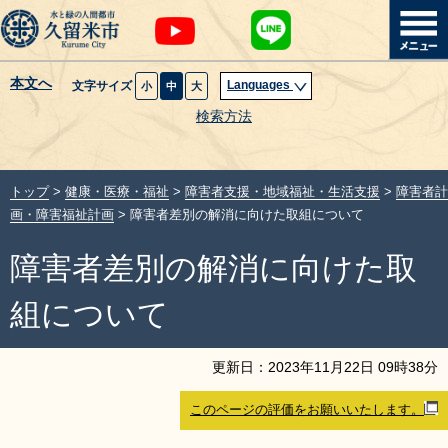
本文へ
Languages
文字サイズ
小
中
大
暮らし・届出
検索方法
子育て・教育
トップ
>
健康・医療・福祉
>
障害者支援・地域福祉・生活支援
>
障害者計
健康・医療・福祉
画・障害福祉計画
> 障害者差別の解消に向けた取組について
障害者差別の解消に向けた取
観光魅力・イベント
組について
創業・産業・ビジネス
更新日：
2023
年
11
月
22
日
09
時
38
分
計画・政策
このページの評価をお願いいたします。
サイトマップ
組織から探す