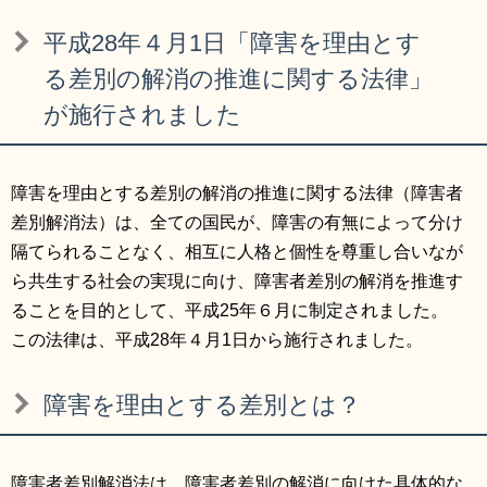
リンク集
利用ガイド
平成28年４月1日「障害を理由とす
RSS
プライバシーポリシー
る差別の解消の推進に関する法律」
が施行されました
サイトについて
閉じる
障害を理由とする差別の解消の推進に関する法律（障害者
差別解消法）は、全ての国民が、障害の有無によって分け
隔てられることなく、相互に人格と個性を尊重し合いなが
ら共生する社会の実現に向け、障害者差別の解消を推進す
ることを目的として、平成25年６月に制定されました。
この法律は、平成28年４月1日から施行されました。
障害を理由とする差別とは？
障害者差別解消法は、障害者差別の解消に向けた具体的な