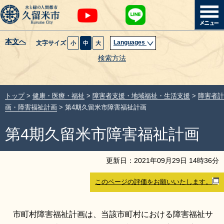
本文へ
Languages
文字サイズ
小
中
大
暮らし・届出
検索方法
子育て・教育
トップ
>
健康・医療・福祉
>
障害者支援・地域福祉・生活支援
>
障害者計
健康・医療・福祉
画・障害福祉計画
> 第4期久留米市障害福祉計画
第4期久留米市障害福祉計画
観光魅力・イベント
創業・産業・ビジネス
更新日：
2021
年
09
月
29
日
14
時
36
分
このページの評価をお願いいたします。
計画・政策
サイトマップ
組織から探す
市町村障害福祉計画は、当該市町村における障害福祉サ