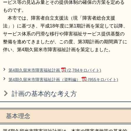
ービス等の見込み量とその提供体制の確保の方策を定める
リンク集
利用ガイド
ものです。
本市では、障害者自立支援法（現「障害者総合支援
RSS
プライバシーポリシー
法」）に基づき、平成18年度に第1期計画を策定して以降、
サイトについて
サービス体系の円滑な移行や障害福祉サービス提供基盤の
整備を進めてきましたが、この度、第3期計画の期間満了に
伴い、第4期久留米市障害福祉計画を策定しました。
閉じる
第4期久留米市障害福祉計画
(2,784キロバイト)
第4期久留米市障害福祉計画（資料編）
(955キロバイト)
計画の基本的な考え方
基本理念