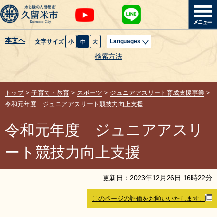
本文へ
Languages
文字サイズ
小
中
大
暮らし・届出
検索方法
子育て・教育
トップ
>
子育て・教育
>
スポーツ
>
ジュニアアスリート育成支援事業
>
健康・医療・福祉
令和元年度 ジュニアアスリート競技力向上支援
令和元年度 ジュニアアスリ
観光魅力・イベント
ート競技力向上支援
創業・産業・ビジネス
更新日：
2023
年
12
月
26
日
16
時
22
分
計画・政策
このページの評価をお願いいたします。
サイトマップ
組織から探す