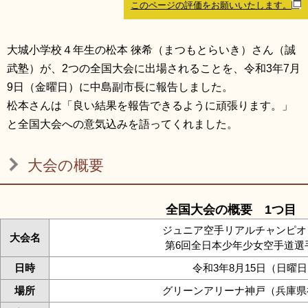
このページの評価をお願いいたします。
リンク集
利用ガイド
RSS
プライバシーポリシー
大城小学校４年生の松本 徠希（まつもとらいき）さん（誠
武塾）が、2つの全国大会に出場されることを、令和3年7月
サイトについて
9日（金曜日）に中島副市長に報告しました。
松本さんは「良い結果を報告できるように頑張ります。」
閉じる
と全国大会への意気込みを語ってくれました。
大会の概要
全国大会の概要 1つ目
ジュニア空手リアルチャンピオ
大会名
第6回全日本少年少女空手道選
日時
令和3年8月15日（日曜
場所
グリーンアリーナ神戸（兵庫県