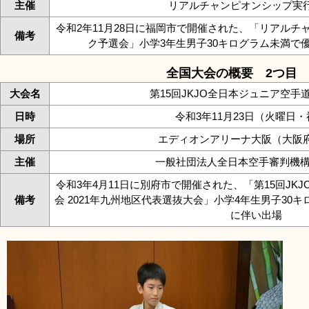
主催
リアルチャンピオンシップ実
令和2年11月28日に福岡市で開催された、「リアル
備考
ク予選会」小学3年生男子30キログラム未満で
全国大会の概要 2つ目
大会名
第15回JKJO全日本ジュニア空手
日時
令和3年11月23日（火曜日
場所
エディオンアリーナ大阪（大阪
主催
一般社団法人全日本空手審判機構（
令和3年4月11日に別府市で開催された、「第15回JK
備考
会 2021年九州地区代表選抜大会」小学4年生男子30
に伴い出場