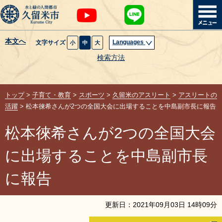
本文へ
Languages
文字サイズ
小
中
大
暮らし・届出
検索方法
子育て・教育
トップ
>
子育て・教育
>
スポーツ
>
久留米のアスリート
>
アスリートの
健康・医療・福祉
活躍
> 松本徠希さんが2つの全国大会に出場することを中島副市長に報告
松本徠希さんが2つの全国大会
観光魅力・イベント
に出場することを中島副市長
創業・産業・ビジネス
に報告
計画・政策
更新日：
2021
年
09
月
03
日
14
時
09
分
サイトマップ
組織から探す