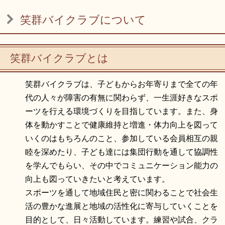
リンク集
利用ガイド
笑群バイクラブについて
RSS
プライバシーポリシー
サイトについて
笑群バイクラブとは
笑群バイクラブは、子どもからお年寄りまで全ての年
閉じる
代の人々が障害の有無に関わらず、一生涯好きなスポ
ーツを行える環境づくりを目指しています。また、身
体を動かすことで健康維持と増進・体力向上を図って
いくのはもちろんのこと、参加している会員相互の親
睦を深めたり、子ども達には集団行動を通して協調性
を学んでもらい、その中でコミュニケーション能力の
向上も図っていきたいと考えています。
スポーツを通して地域住民と密に関わることで社会生
活の豊かな進展と地域の活性化に寄与していくことを
目的として、日々活動しています。練習や試合、クラ