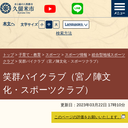
本文へ
Languages
文字サイズ
小
中
大
暮らし・届出
検索方法
子育て・教育
トップ
>
子育て・教育
>
スポーツ
>
スポーツ情報
>
総合型地域スポーツ
健康・医療・福祉
クラブ
> 笑群バイクラブ（宮ノ陣文化・スポーツクラブ）
笑群バイクラブ（宮ノ陣文
観光魅力・イベント
化・スポーツクラブ）
創業・産業・ビジネス
更新日：
2023
年
03
月
22
日
17
時
10
分
計画・政策
このページの評価をお願いいたします。
サイトマップ
組織から探す