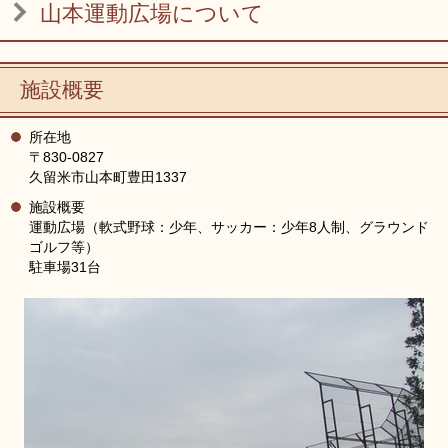
山本運動広場について
リンク集
利用ガイド
RSS
プライバシーポリシー
施設概要
サイトについて
所在地
〒830-0827
閉じる
久留米市山本町豊田1337
施設概要
運動広場（軟式野球：少年、サッカー：少年8人制、グラウンド
ゴルフ等）
駐車場31台