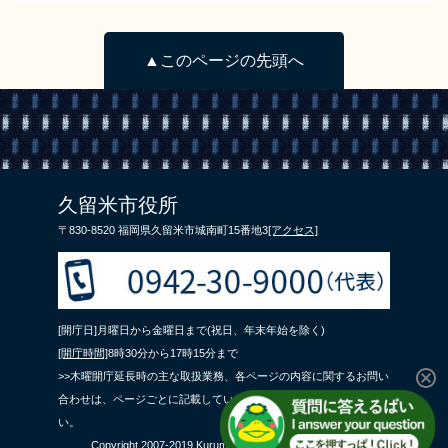
▲このページの先頭へ
久留米市役所
〒830-8520 福岡県久留米市城南町15番地3
[アクセス]
[開庁日]月曜日から金曜日まで(祝日、年末年始を除く)
[開庁時間]
8時30分から17時15分まで
>>木曜開庁延長時の主な取扱業務、各ページの内容に関するお問い
合わせは、ページごとに記載している問合せ先までご連絡くださ
い。
Copyright 2007-2019 Kurume City All Rights Reserved.