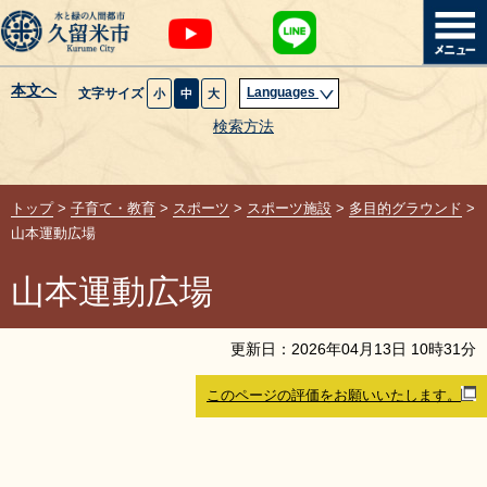
本文へ
Languages
文字サイズ
小
中
大
暮らし・届出
検索方法
子育て・教育
トップ
>
子育て・教育
>
スポーツ
>
スポーツ施設
>
多目的グラウンド
>
健康・医療・福祉
山本運動広場
山本運動広場
観光魅力・イベント
創業・産業・ビジネス
更新日：
2026
年
04
月
13
日
10
時
31
分
このページの評価をお願いいたします。
計画・政策
サイトマップ
組織から探す