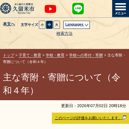
本文へ
Languages
文字サイズ
小
中
大
暮らし・届出
検索方法
子育て・教育
トップ
>
子育て・教育
>
学校・教育
>
学校への寄付・寄贈
> 主な寄附・
健康・医療・福祉
寄贈について（令和４年）
主な寄附・寄贈について（令
観光魅力・イベント
和４年）
創業・産業・ビジネス
更新日：
2026
年
07
月
02
日
20
時
18
分
計画・政策
このページの評価をお願いいたします。
サイトマップ
組織から探す