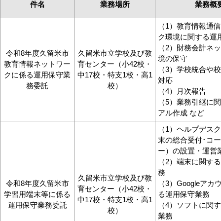
件名
業務場所
業務概
（1）教育情報通
ク環境に関する運
（2）財務会計ネ
令和8年度久留米市
久留米市立学校及び教
境の保守
教育情報ネットワー
育センター（小42校・
（3）学校統合や
クに係る運用保守業
中17校・特支1校・高1
対応
務委託
校）
（4）月次報告
（5）業務引継に
アル作成 など
（1）ヘルプデス
末の総合受付･コ
ー）の設置・運営
（2）端末に関す
務
久留米市立学校及び教
令和8年度久留米市
（3）Googleア
育センター（小42校・
学習用端末等に係る
る運用保守業務
中17校・特支1校・高1
運用保守業務委託
（4）ソフトに関
校）
業務