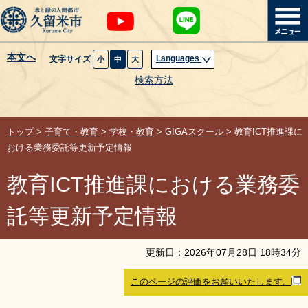
本文へ
Languages
文字サイズ
小
中
大
暮らし・届出
検索方法
子育て・教育
トップ
>
子育て・教育
>
学校・教育
>
GIGAスクール
> 教育ICT推進課に
健康・医療・福祉
おける業務委託等更新予定情報
教育ICT推進課における業務委
観光魅力・イベント
託等更新予定情報
創業・産業・ビジネス
更新日：
2026
年
07
月
28
日
18
時
34
分
計画・政策
このページの評価をお願いいたします。
サイトマップ
組織から探す