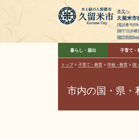
本文へ
久留米市
[電話番号]094
[開庁日]月
[開庁時間]
8
暮らし・届出
子育て・
トップ
>
子育て・教育
>
学校・教育
>
国
市内の国・県・