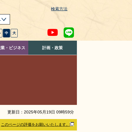
検索方法
s
小
中
大
産業・ビジネス
計画・政策
更新日：
2025
年
05
月
19
日
09
時
59
分
このページの評価をお願いいたします。