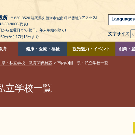
役所
[アクセス]
〒830-8520 福岡県久留米市城南町15番地3
Language
2-30-9000(代表)
曜日から金曜日まで(祝日、年末年始を除く)
文字サイズ
時30分から17時15分まで
教育
健康・医療・福祉
観光魅力・イベント
創業・
・県・私立学校・教育関係施設
> 市内の国・県・私立学校一覧
私立学校一覧