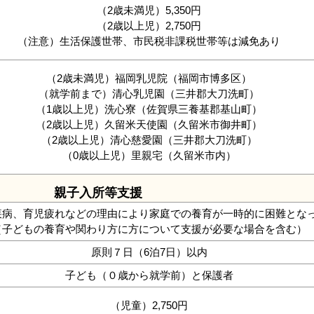
（2歳未満児）5,350円
（2歳以上児）2,750円
（注意）生活保護世帯、市民税非課税世帯等は減免あり
（2歳未満児）福岡乳児院（福岡市博多区）
（就学前まで）清心乳児園（三井郡大刀洗町）
（1歳以上児）洗心寮（佐賀県三養基郡基山町）
（2歳以上児）久留米天使園（久留米市御井町）
（2歳以上児）清心慈愛園（三井郡大刀洗町）
（0歳以上児）里親宅（久留米市内）
親子入所等支援
疾病、育児疲れなどの理由により家庭での養育が一時的に困難とな
（子どもの養育や関わり方に方について支援が必要な場合を含む）
原則７日（6泊7日）以内
子ども（０歳から就学前）と保護者
（児童）2,750円