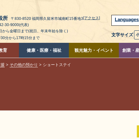
役所
[アクセス]
〒830-8520 福岡県久留米市城南町15番地3
Language
2-30-9000(代表)
曜日から金曜日まで(祝日、年末年始を除く)
文字サイズ
時30分から17時15分まで
教育
健康・医療・福祉
観光魅力・イベント
創業・
支援
>
その他の預かり
> ショートステイ