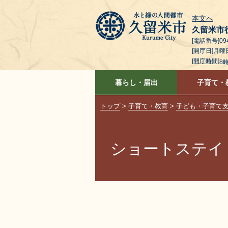
本文へ
久留米市
[電話番号]094
[開庁日]月
[開庁時間]
8
暮らし・届出
子育て・
トップ
>
子育て・教育
>
子ども・子育て
ショートステイ