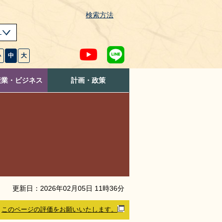
検索方法
s
小
中
大
産業・ビジネス
計画・政策
更新日：
2026
年
02
月
05
日
11
時
36
分
このページの評価をお願いいたします。