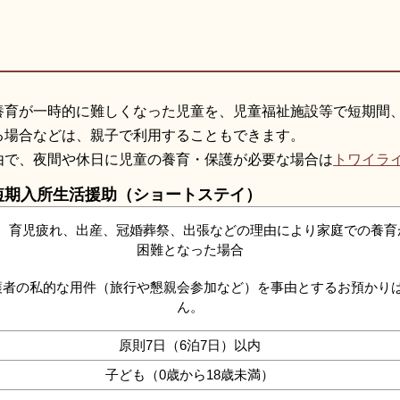
養育が一時的に難しくなった児童を、児童福祉施設等で短期間
る場合などは、親子で利用することもできます。
由で、夜間や休日に児童の養育・保護が必要な場合は
トワイラ
短期入所生活援助（ショートステイ）
、育児疲れ、出産、冠婚葬祭、出張などの理由により家庭での養育
困難となった場合
護者の私的な用件（旅行や懇親会参加など）を事由とするお預かり
ん。
原則7日（6泊7日）以内
子ども（0歳から18歳未満）