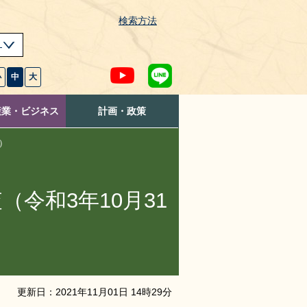
検索方法
s
小
中
大
産業・ビジネス
計画・政策
）
令和3年10月31
更新日：
2021
年
11
月
01
日
14
時
29
分