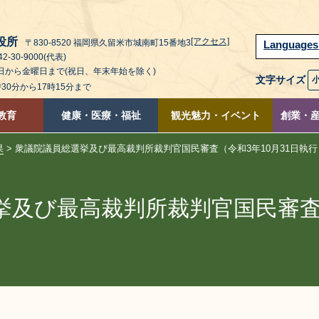
役所
[アクセス]
〒830-8520 福岡県久留米市城南町15番地3
Language
2-30-9000(代表)
曜日から金曜日まで(祝日、年末年始を除く)
文字サイズ
時30分から17時15分まで
教育
健康・医療・福祉
観光魅力・イベント
創業・
果
> 衆議院議員総選挙及び最高裁判所裁判官国民審査（令和3年10月31日執行
及び最高裁判所裁判官国民審査（