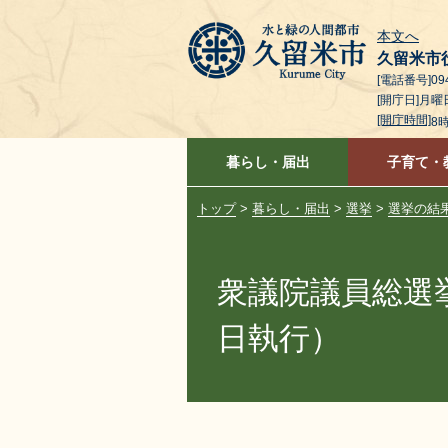
本文へ
久留米市
[電話番号]094
[開庁日]月
[開庁時間]
8
暮らし・届出
子育て・
トップ
>
暮らし・届出
>
選挙
>
選挙の結
衆議院議員総選挙
日執行）