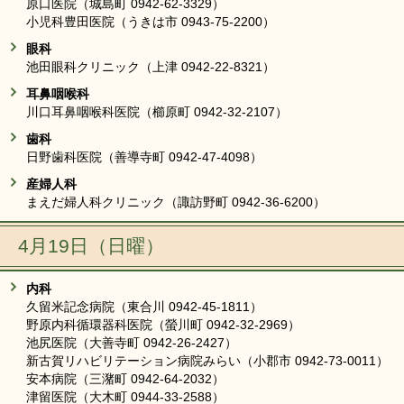
原口医院（城島町 0942-62-3329）
小児科豊田医院（うきは市 0943-75-2200）
眼科
池田眼科クリニック（上津 0942-22-8321）
耳鼻咽喉科
川口耳鼻咽喉科医院（櫛原町 0942-32-2107）
歯科
日野歯科医院（善導寺町 0942-47-4098）
産婦人科
まえだ婦人科クリニック（諏訪野町 0942-36-6200）
4月19日（日曜）
内科
久留米記念病院（東合川 0942-45-1811）
野原内科循環器科医院（螢川町 0942-32-2969）
池尻医院（大善寺町 0942-26-2427）
新古賀リハビリテーション病院みらい（小郡市 0942-73-0011）
安本病院（三潴町 0942-64-2032）
津留医院（大木町 0944-33-2588）