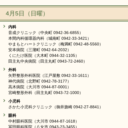
リンク集
利用ガイド
4月5日（日曜）
RSS
プライバシーポリシー
内科
サイトについて
音成クリニック（中央町 0942-36-6855）
本間内科循環器内科（城南町 0942-33-3421）
やまもとハートクリニック（梅満町 0942-48-5560）
閉じる
安本病院（三潴町 0942-64-2032）
くにたけ医院（大木町 0944-32-1105）
田主丸中央病院（田主丸町 0943-72-2460）
外科
矢野整形外科医院（江戸屋敷 0942-33-1611）
神代病院（北野町 0942-78-3177）
高木病院（大川市 0944-87-0001）
宮崎整形外科（田主丸町 0943-72-1000）
小児科
さかた小児科クリニック（御井旗崎 0942-27-8841）
眼科
中村眼科医院（大川市 0944-87-1618）
冨田眼科医院（八女市 0943-23-3455）