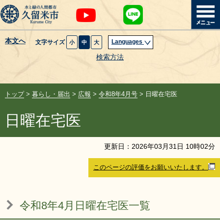
本文へ
Languages
文字サイズ
小
中
大
暮らし・届出
検索方法
子育て・教育
トップ
>
暮らし・届出
>
広報
>
令和8年4月号
> 日曜在宅医
健康・医療・福祉
日曜在宅医
観光魅力・イベント
更新日：
2026
年
03
月
31
日
10
時
02
分
創業・産業・ビジネス
このページの評価をお願いいたします。
計画・政策
令和8年4月日曜在宅医一覧
サイトマップ
組織から探す