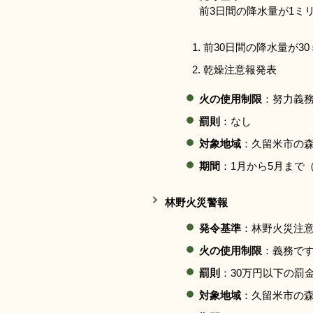
前3日間の降水量が1ミ
前30日間の降水量が3
乾燥注意報発表
火の使用制限
：努力義
罰則
：なし
対象地域
：久留米市の
期間
：1月から5月まで
林野火災警報
発令基準
：林野火災注
火の使用制限
：義務で
罰則
：30万円以下の罰
対象地域
：久留米市の