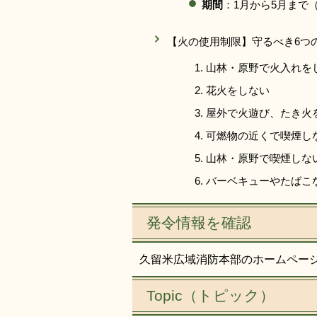
期間
：1月から5月まで
【火の使用制限】守るべき6つ
山林・原野で火入れを
花火をしない
屋外で火遊び、たき火
可燃物の近くで喫煙し
山林・原野で喫煙しな
バーベキューやたばこ
発令情報を確認
久留米広域消防本部のホームペー
Topic（トピック）