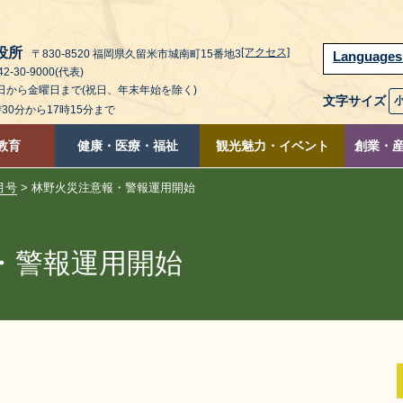
役所
[アクセス]
〒830-8520 福岡県久留米市城南町15番地3
Language
2-30-9000(代表)
曜日から金曜日まで(祝日、年末年始を除く)
文字サイズ
時30分から17時15分まで
教育
健康・医療・福祉
観光魅力・イベント
創業・
月号
> 林野火災注意報・警報運用開始
・警報運用開始