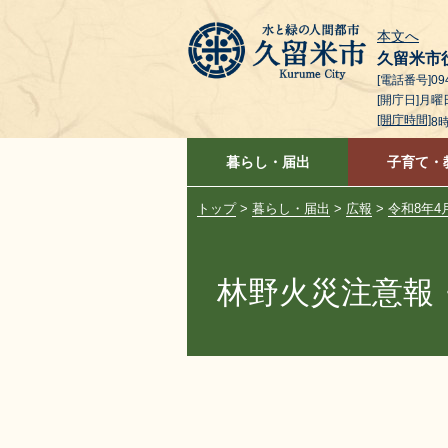
本文へ
久留米市
[電話番号]094
[開庁日]月
[開庁時間]
8
暮らし・届出
子育て・
トップ
>
暮らし・届出
>
広報
>
令和8年4
林野火災注意報