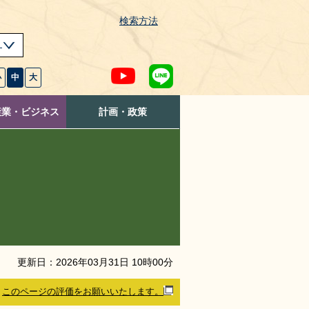
検索方法
s
小
中
大
産業・ビジネス
計画・政策
更新日：
2026
年
03
月
31
日
10
時
00
分
このページの評価をお願いいたします。