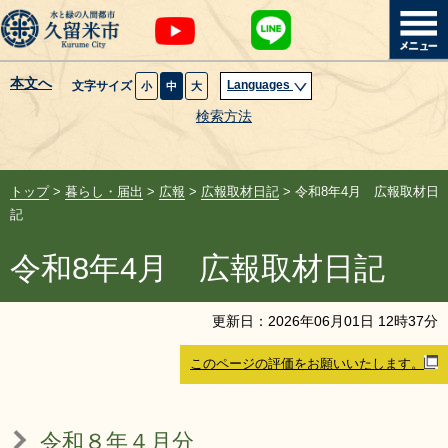
本文へ
Languages
文字サイズ
小
中
大
暮らし・届出
検索方法
子育て・教育
トップ
>
暮らし・届出
>
広報
>
広報取材日記
> 令和8年4月 広報取材日
健康・医療・福祉
記
令和8年4月 広報取材日記
観光魅力・イベント
創業・産業・ビジネス
更新日：
2026
年
06
月
01
日
12
時
37
分
このページの評価をお願いいたします。
計画・政策
サイトマップ
組織から探す
令和８年４月分