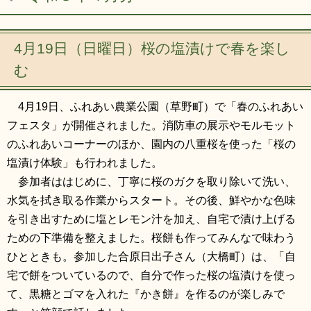
リンク集
利用ガイド
RSS
プライバシーポリシー
4月19日（日曜日）桜の塩漬けで春を楽し
む
サイトについて
4月19日、ふれあい農業公園（草野町）で「春のふれあい
閉じる
フェスタ」が開催されました。消防車の展示やモルモット
のふれあいコーナーのほか、園内の八重桜を使った「桜の
塩漬け体験」も行われました。
参加者ははじめに、丁寧に桜のガクを取り除いて洗い、
水気を拭き取る作業からスタート。その後、鮮やかな色味
を引き出すために塩とレモン汁を加え、自宅で漬け上げる
ための下準備を整えました。桜餅も作ってみんなで味わう
ひとときも。参加した合原日出子さん（大橋町）は、「自
宅で餅をついているので、自分で作った桜の塩漬けを使っ
て、黒糖とゴマを入れた『かき餅』を作るのが楽しみで