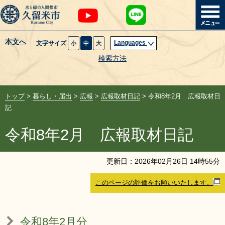
本文へ
Languages
文字サイズ
小
中
大
暮らし・届出
検索方法
子育て・教育
トップ
>
暮らし・届出
>
広報
>
広報取材日記
> 令和8年2月 広報取材日
健康・医療・福祉
記
令和8年2月 広報取材日記
観光魅力・イベント
創業・産業・ビジネス
更新日：
2026
年
02
月
26
日
14
時
55
分
このページの評価をお願いいたします。
計画・政策
サイトマップ
組織から探す
令和8年2月分