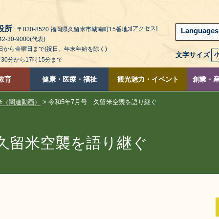
役所
[アクセス]
〒830-8520 福岡県久留米市城南町15番地3
Language
2-30-9000(代表)
曜日から金曜日まで(祝日、年末年始を除く)
文字サイズ
時30分から17時15分まで
教育
健康・医療・福祉
観光魅力・イベント
創業・
米（関連動画）
> 令和5年7月号 久留米空襲を語り継ぐ
 久留米空襲を語り継ぐ