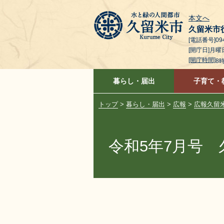
本文へ
久留米市
[電話番号]094
[開庁日]月
[開庁時間]
8
暮らし・届出
子育て・
トップ
>
暮らし・届出
>
広報
>
広報久留
令和5年7月号