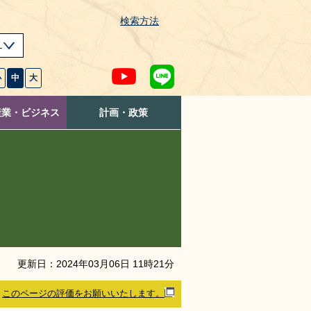
検索方法
s
小
中
大
産業・ビジネス
計画・政策
更新日：
2024
年
03
月
06
日
11
時
21
分
このページの評価をお願いいたします。