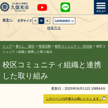
本文へ
Languages
文字サイズ
小
中
大
暮らし・届出
検索方法
子育て・教育
トップ
>
暮らし・届出
>
地域活動
>
校区コミュニティ・自治会
> 校区コ
健康・医療・福祉
ミュニティ組織と連携した取り組み
校区コミュニティ組織と連携
観光魅力・イベント
した取り組み
創業・産業・ビジネス
更新日：
2025
年
04
月
11
日
15
時
44
分
計画・政策
このページの評価をお願いいたします。
サイトマップ
組織から探す