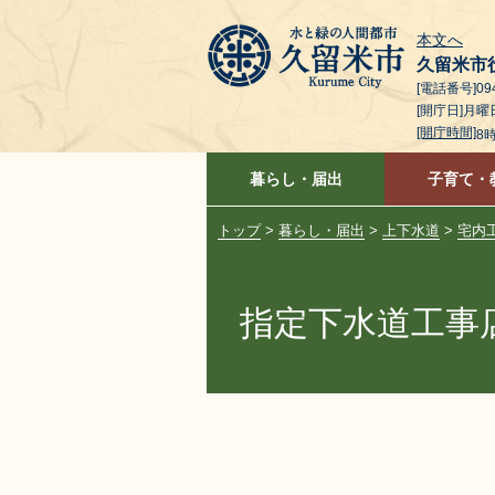
本文へ
久留米市
[電話番号]094
[開庁日]月
[開庁時間]
8
暮らし・届出
子育て・
トップ
>
暮らし・届出
>
上下水道
>
宅内
指定下水道工事