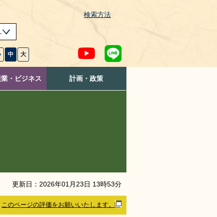
検索方法
s
小
中
大
産業・ビジネス
計画・政策
更新日：
2026
年
01
月
23
日
13
時
53
分
このページの評価をお願いいたします。