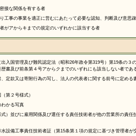
密接な関係を有する者
り工事の事業を適正に営むにあたって必要な認知、判断及び意思
者がアからキまでの規定のいずれかに該当する者
出入国管理及び難民認定法（昭和26年政令第319号）第19条の
経歴書及び前条第４号アからクまでのいずれにも該当しない者であ
書、定款又は寄附行為の写し、法人の代表者に関する前号に定める
図（第２号様式）
のわかる写真
様式）並びに雇用関係及び選任する責任技術者が他の営業所の責任
排水設備工事責任技術者証（第15条第１項の規定に基づき管理者が