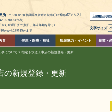
役所
[アクセス]
〒830-8520 福岡県久留米市城南町15番地3
Language
2-30-9000(代表)
曜日から金曜日まで(祝日、年末年始を除く)
文字サイズ
時30分から17時15分まで
教育
健康・医療・福祉
観光魅力・イベント
創業・
工事について
> 指定下水道工事店の新規登録・更新
店の新規登録・更新