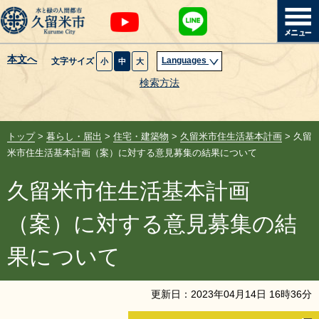
本文へ
Languages
文字サイズ
小
中
大
暮らし・届出
検索方法
子育て・教育
トップ
>
暮らし・届出
>
住宅・建築物
>
久留米市住生活基本計画
> 久留
健康・医療・福祉
米市住生活基本計画（案）に対する意見募集の結果について
久留米市住生活基本計画
観光魅力・イベント
（案）に対する意見募集の結
創業・産業・ビジネス
果について
計画・政策
更新日：
2023
年
04
月
14
日
16
時
36
分
サイトマップ
組織から探す