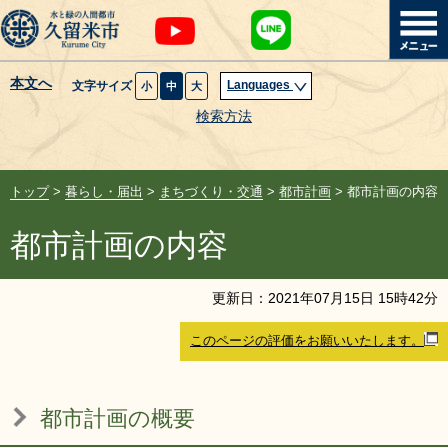
本文へ
Languages
文字サイズ
小
中
大
暮らし・届出
検索方法
子育て・教育
トップ
>
暮らし・届出
>
まちづくり・交通
>
都市計画
> 都市計画の内容
健康・医療・福祉
都市計画の内容
観光魅力・イベント
更新日：
2021
年
07
月
15
日
15
時
42
分
創業・産業・ビジネス
このページの評価をお願いいたします。
計画・政策
都市計画の概要
サイトマップ
組織から探す