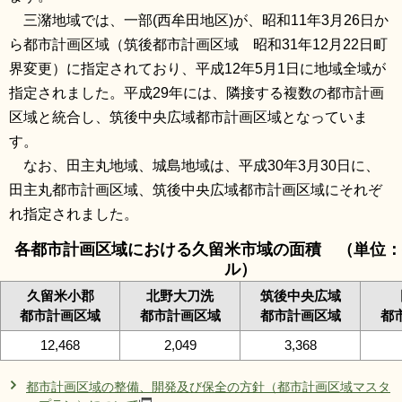
三潴地域では、一部(西牟田地区)が、昭和11年3月26日か
ら都市計画区域（筑後都市計画区域 昭和31年12月22日町
界変更）に指定されており、平成12年5月1日に地域全域が
指定されました。平成29年には、隣接する複数の都市計画
区域と統合し、筑後中央広域都市計画区域となっていま
す。
なお、田主丸地域、城島地域は、平成30年3月30日に、
田主丸都市計画区域、筑後中央広域都市計画区域にそれぞ
れ指定されました。
各都市計画区域における久留米市域の面積 （単位：
ル）
久留米小郡
北野大刀洗
筑後中央広域
都市計画区域
都市計画区域
都市計画区域
都
12,468
2,049
3,368
都市計画区域の整備、開発及び保全の方針（都市計画区域マスタ