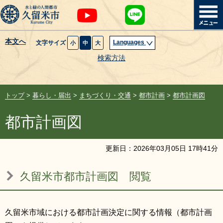
本文へ
Languages
文字サイズ
小
中
大
暮らし・届出
検索方法
子育て・教育
トップ
>
暮らし・届出
>
まちづくり・交通
>
都市計画
>
都市計画図
健康・医療・福祉
都市計画図
観光魅力・イベント
更新日：
2026
年
03
月
05
日
17
時
41
分
創業・産業・ビジネス
久留米市都市計画図 閲覧
計画・政策
久留米市域における都市計画決定に関する情報（都市計画
サイトマップ
組織から探す