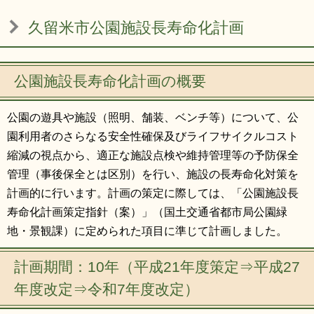
リンク集
利用ガイド
久留米市公園施設長寿命化計画
RSS
プライバシーポリシー
サイトについて
公園施設長寿命化計画の概要
公園の遊具や施設（照明、舗装、ベンチ等）について、公
閉じる
園利用者のさらなる安全性確保及びライフサイクルコスト
縮減の視点から、適正な施設点検や維持管理等の予防保全
管理（事後保全とは区別）を行い、施設の長寿命化対策を
計画的に行います。計画の策定に際しては、「公園施設長
寿命化計画策定指針（案）」（国土交通省都市局公園緑
地・景観課）に定められた項目に準じて計画しました。
計画期間：10年（平成21年度策定⇒平成27
年度改定⇒令和7年度改定）