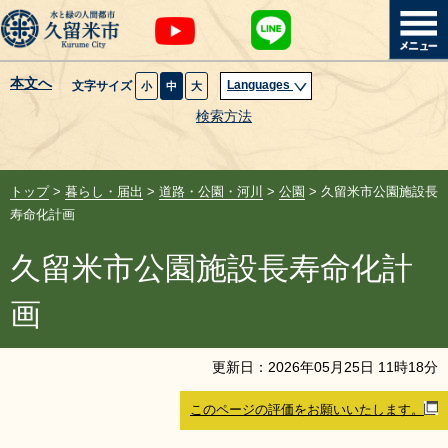
本文へ
Languages
文字サイズ
小
中
大
暮らし・届出
検索方法
子育て・教育
トップ
>
暮らし・届出
>
道路・公園・河川
>
公園
> 久留米市公園施設長
健康・医療・福祉
寿命化計画
久留米市公園施設長寿命化計
観光魅力・イベント
画
創業・産業・ビジネス
更新日：
2026
年
05
月
25
日
11
時
18
分
計画・政策
このページの評価をお願いいたします。
サイトマップ
組織から探す