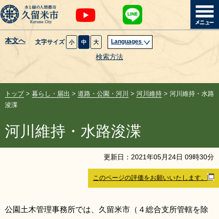
本文へ
Languages
文字サイズ
小
中
大
暮らし・届出
検索方法
子育て・教育
トップ
>
暮らし・届出
>
道路・公園・河川
>
河川維持
> 河川維持・水路
健康・医療・福祉
浚渫
河川維持・水路浚渫
観光魅力・イベント
創業・産業・ビジネス
更新日：
2021
年
05
月
24
日
09
時
30
分
このページの評価をお願いいたします。
計画・政策
サイトマップ
組織から探す
公園土木管理事務所では、久留米市（４総合支所管轄を除