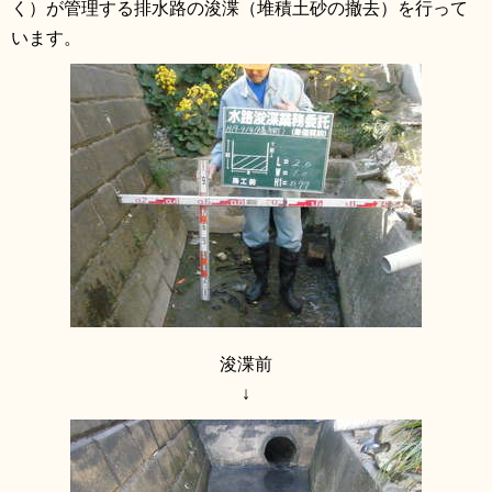
く）が管理する排水路の浚渫（堆積土砂の撤去）を行って
リンク集
利用ガイド
います。
RSS
プライバシーポリシー
サイトについて
閉じる
浚渫前
↓