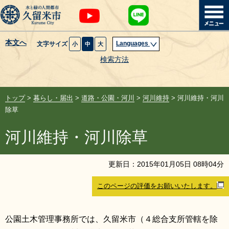
本文へ
Languages
文字サイズ
小
中
大
暮らし・届出
検索方法
子育て・教育
トップ
>
暮らし・届出
>
道路・公園・河川
>
河川維持
> 河川維持・河川
健康・医療・福祉
除草
河川維持・河川除草
観光魅力・イベント
創業・産業・ビジネス
更新日：
2015
年
01
月
05
日
08
時
04
分
このページの評価をお願いいたします。
計画・政策
サイトマップ
組織から探す
公園土木管理事務所では、久留米市（４総合支所管轄を除