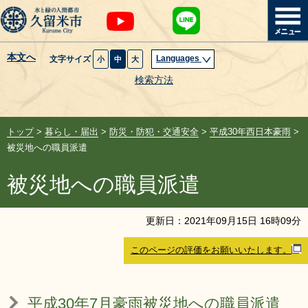
本文へ
Languages
文字サイズ
小
中
大
暮らし・届出
検索方法
子育て・教育
トップ
>
暮らし・届出
>
防災・防犯・交通安全
>
平成30年西日本豪雨
>
健康・医療・福祉
被災地への職員派遣
被災地への職員派遣
観光魅力・イベント
創業・産業・ビジネス
更新日：
2021
年
09
月
15
日
16
時
09
分
このページの評価をお願いいたします。
計画・政策
サイトマップ
組織から探す
平成30年7月豪雨被災地への職員派遣