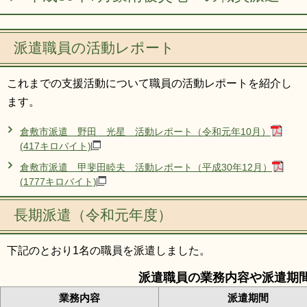
リンク集
利用ガイド
RSS
プライバシーポリシー
派遣職員の活動レポート
サイトについて
これまでの支援活動について職員の活動レポートを紹介し
ます。
閉じる
倉敷市派遣 野田 光星 活動レポート（令和元年10月）
(417キロバイト)
倉敷市派遣 甲斐田睦夫 活動レポート（平成30年12月）
(1777キロバイト)
長期派遣（令和元年度）
下記のとおり1名の職員を派遣しました。
派遣職員の業務内容や派遣期
業務内容
派遣期間