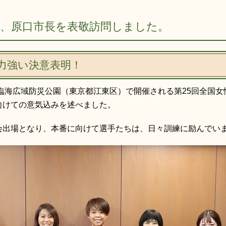
が、原口市長を表敬訪問しました。
力強い決意表明！
京臨海広域防災公園（東京都江東区）で開催される第25回全国
向けての意気込みを述べました。
会出場となり、本番に向けて選手たちは、日々訓練に励んでい