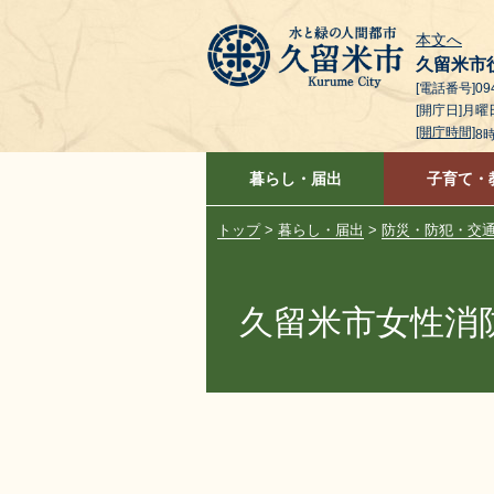
本文へ
久留米市
[電話番号]094
[開庁日]月
[開庁時間]
8
暮らし・届出
子育て・
トップ
>
暮らし・届出
>
防災・防犯・交
久留米市女性消