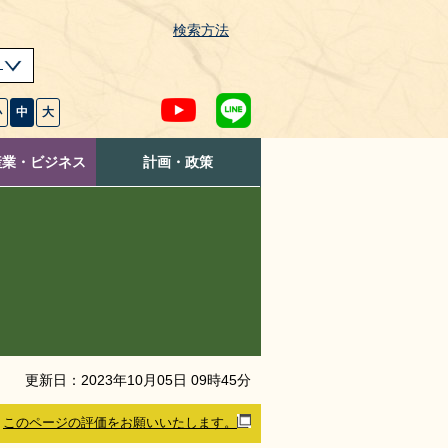
検索方法
s
小
中
大
産業・ビジネス
計画・政策
更新日：
2023
年
10
月
05
日
09
時
45
分
このページの評価をお願いいたします。