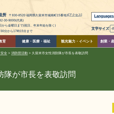
役所
[アクセス]
〒830-8520 福岡県久留米市城南町15番地3
Language
2-30-9000(代表)
曜日から金曜日まで(祝日、年末年始を除く)
文字サイズ
時30分から17時15分まで
教育
健康・医療・福祉
観光魅力・イベント
創業・
通安全
>
消防団活動
> 久留米市女性消防隊が市長を表敬訪問
防隊が市長を表敬訪問